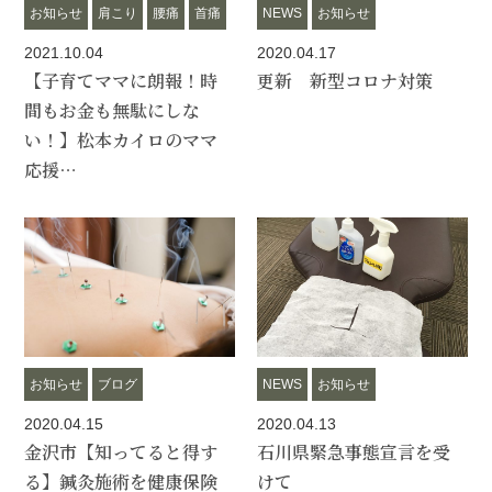
お知らせ
肩こり
腰痛
首痛
NEWS
お知らせ
2021.10.04
2020.04.17
【子育てママに朗報！時
更新 新型コロナ対策
間もお金も無駄にしな
い！】松本カイロのママ
応援…
お知らせ
ブログ
NEWS
お知らせ
2020.04.15
2020.04.13
金沢市【知ってると得す
石川県緊急事態宣言を受
る】鍼灸施術を健康保険
けて