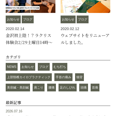
お知らせ
ブログ
お知らせ
ブログ
2020.02.14
2020.02.12
金沢初上陸！？ラクリス
ウェブサイトをリニューア
体験会2/29土曜日14時～
ルしました。
カテゴリ
NEWS
お知らせ
ブログ
むち打ち
上部頸椎カイロプラクティック
手首の痛み
猫背
美容鍼・美顔鍼
肩こり
腰痛
足のしびれ
頭痛
首痛
最新記事
2026.07.16