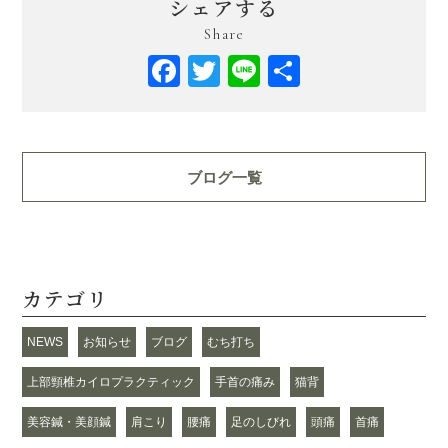
シェアする
Share
Facebook
Twitter
Line
共
有
ブログ一覧
カテゴリ
NEWS
お知らせ
ブログ
むち打ち
上部頸椎カイロプラクティック
手首の痛み
猫背
美容鍼・美顔鍼
肩こり
腰痛
足のしびれ
頭痛
首痛