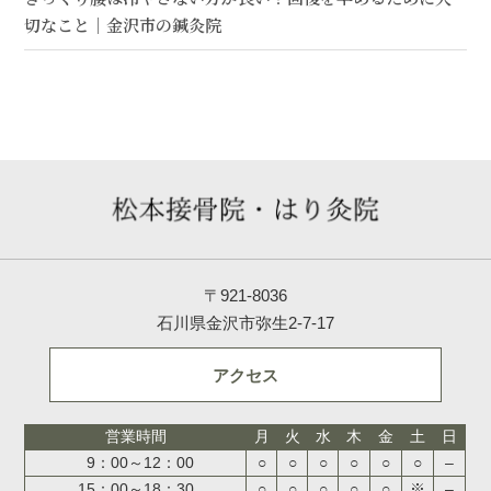
切なこと｜金沢市の鍼灸院
〒921-8036
石川県金沢市弥生2-7-17
アクセス
営業時間
月
火
水
木
金
土
日
9：00～12：00
○
○
○
○
○
○
–
15：00～18：30
○
○
○
○
○
※
–