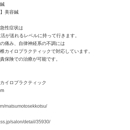
鍼
】美容鍼
急性症状は
生活が送れるレベルに持って行きます。
の痛み、自律神経系の不調には
椎カイロプラクティックで対応しています。
責保険での治療が可能です。
カイロプラクティック
om
com/matsumotosekkotsu/
s.jp/salon/detail/35930/