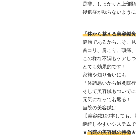
是非、しっかりと上部頸
後遺症が残らないように
「体から整える美容鍼灸
健康であるからこそ、見
首コリ、肩こり、頭痛、
この様な不調もケアしつ
とても効果的です！
家族や知り合いにも
「体調悪いから鍼灸院行
そして美容鍼もついでに
元気になって若返る！
当院の美容鍼は…
【美容鍼100本しても
継続しやすいシステムで
★
当院の美容鍼の特徴
★