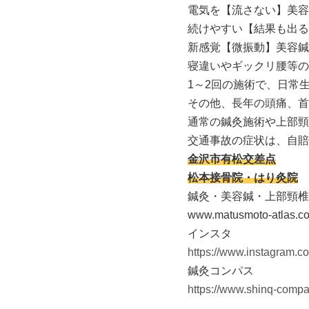
電気を【流さない】美容
続けやすい【結果も出る
新感覚【微振動】美容鍼
寝違いやギックリ腰等の
1～2回の施術で、日常
その他、長年の頭痛、首
通常の鍼灸施術や上部頸
交通事故の症状は、自賠
金沢市有松交差点
松本接骨院・はり灸院
鍼灸・美容鍼・上部頸椎
www.matusmoto-atlas.c
インスタ
https://www.instagram.
鍼灸コンパス
https://www.shinq-compas