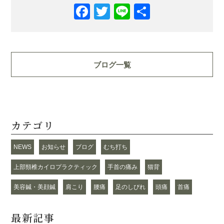
Facebook
Twitter
Line
共
有
ブログ一覧
カテゴリ
NEWS
お知らせ
ブログ
むち打ち
上部頸椎カイロプラクティック
手首の痛み
猫背
美容鍼・美顔鍼
肩こり
腰痛
足のしびれ
頭痛
首痛
最新記事