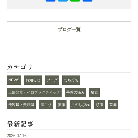
有
ブログ一覧
カテゴリ
NEWS
お知らせ
ブログ
むち打ち
上部頸椎カイロプラクティック
手首の痛み
猫背
美容鍼・美顔鍼
肩こり
腰痛
足のしびれ
頭痛
首痛
最新記事
2026.07.16