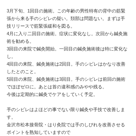
3月下旬、1回目の施術。この年齢の男性特有の背中の筋緊
張から来る手のシビレの疑い。頚部は問題ない。まずは手
技リリースで筋緊張緩和を図る。
4月に入り二回目の施術。症状に変化なし。次回から鍼灸施
術を勧める。
3回目の来院で鍼灸開始。一回目の鍼灸施術後は特に変化な
し。
4回目の来院、鍼灸施術は2回目。手のシビレはかなり改善
したとのこと。
5回目の来院、鍼灸施術は3回目。手のシビレは前回の施術
でほぼゼロに。あとは首の違和感のみやや残る。
今後は定期的に鍼灸でケアをしていく予定。
手のシビレはよほどの事でない限り鍼灸や手技で改善しま
す。
金沢市松本接骨院・はり灸院では手のしびれを改善させる
ポイントを熟知していますので