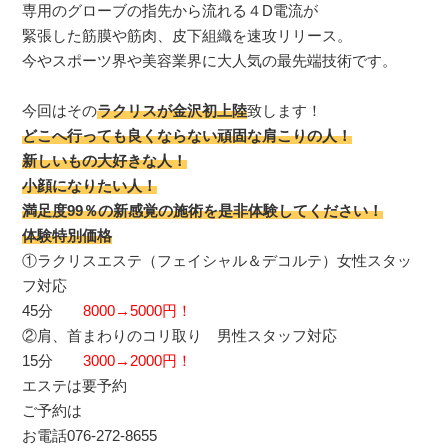
専用のグローブの指先から流れる４D電流が
緊張した筋膜や筋肉、皮下組織を速攻リリース。
今やスポーツ界や美容業界に大人気の最先端技術です。
今回はその
ラクリスが金沢初上陸
致します！
どこへ行っても良くならない頑固な肩こりの人！
新しいもの大好きな人！
小顔になりたい人！
満足度99％の新感覚の施術を是非体験してください！
体験特別価格
①ラクリスエステ（フェイシャル＆デコルテ）女性スタッ
フ対応
45分
8000→5000円！
②肩、首まわりのコリ取り 男性スタッフ対応
15分
3000→2000円！
エステは要予約
ご予約は
お電話076-272-8655