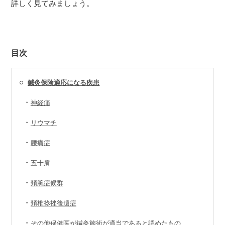
詳しく見てみましょう。
目次
○
鍼灸保険適応になる疾患
・
神経痛
・
リウマチ
・
腰痛症
・
五十肩
・
頚腕症候群
・
頚椎捻挫後遺症
・
その他保健医が鍼灸施術が適当であると認めたもの