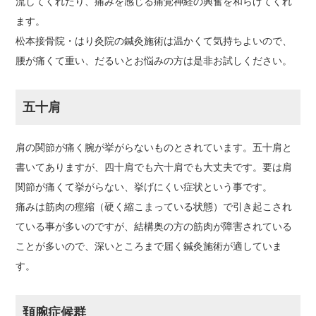
流してくれたり、痛みを感じる痛覚神経の興奮を和らげてくれ
ます。
松本接骨院・はり灸院の鍼灸施術は温かくて気持ちよいので、
腰が痛くて重い、だるいとお悩みの方は是非お試しください。
五十肩
肩の関節が痛く腕が挙がらないものとされています。五十肩と
書いてありますが、四十肩でも六十肩でも大丈夫です。要は肩
関節が痛くて挙がらない、挙げにくい症状という事です。
痛みは筋肉の痙縮（硬く縮こまっている状態）で引き起こされ
ている事が多いのですが、結構奥の方の筋肉が障害されている
ことが多いので、深いところまで届く鍼灸施術が適していま
す。
頚腕症候群